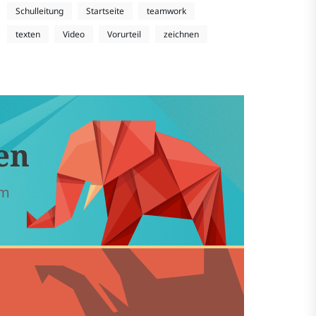
Schulleitung
Startseite
teamwork
texten
Video
Vorurteil
zeichnen
en
em