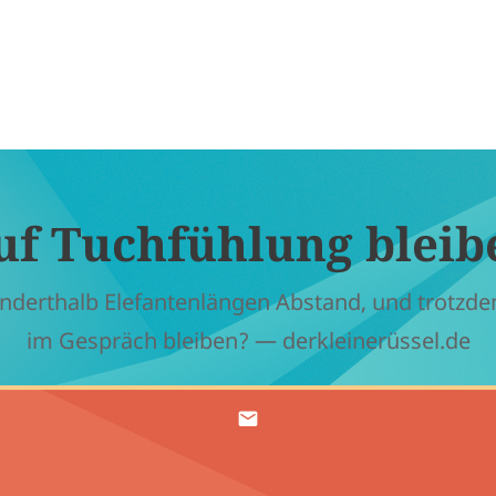
uf Tuchfühlung bleib
nderthalb Elefantenlängen Abstand, und trotzd
im Gespräch bleiben? — derkleinerüssel.de