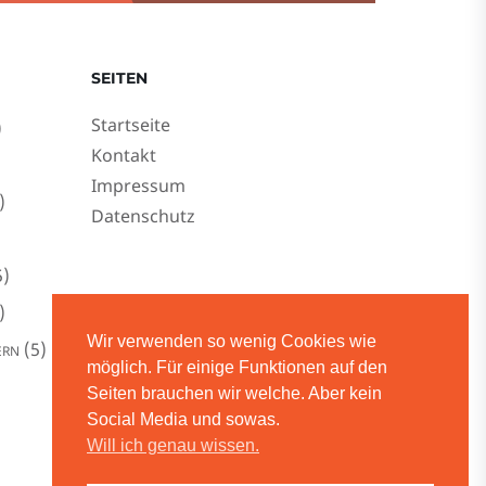
SEITEN
Startseite
)
Kontakt
Impressum
)
Datenschutz
)
)
Wir verwenden so wenig Cookies wie
(5)
ERN
möglich. Für einige Funktionen auf den
Seiten brauchen wir welche. Aber kein
Social Media und sowas.
Will ich genau wissen.