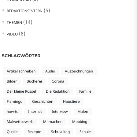
(5)
REDAKTIONSINTERN
(14)
THEMEN
(8)
VIDEO
SCHLAGWÖRTER
Artikel schreiben
Audio
Auszeichnungen
Bilder
Bücherei
Corona
Der kleine Rüssel
Die Redaktion
Familie
Flamingo
Geschichten
Haustiere
how-to
Internet
Interview
Malen
Malwettbewerb
Mitmachen
Mobbing
Qualle
Rezepte
Schulalltag
Schule