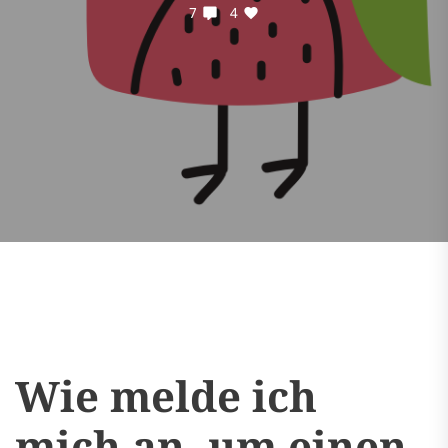
7
4
Wie melde ich
mich an, um einen