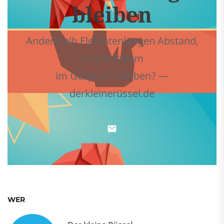
bleiben
Anderthalb Elefantenlängen Abstand,
und trotzdem
im Gespräch bleiben? —
derkleinerüssel.de
WER