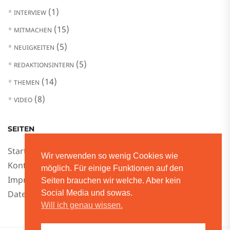
(1)
INTERVIEW
(15)
MITMACHEN
(5)
NEUIGKEITEN
(5)
REDAKTIONSINTERN
(14)
THEMEN
(8)
VIDEO
SEITEN
Startseite
Wir verwenden so wenig Cookies wie
Kontakt
möglich. Für einige Funktionen auf den
Impressum
Seiten brauchen wir welche. Aber kein
Datenschutz
Social Media und sowas.
Will ich genau wissen.