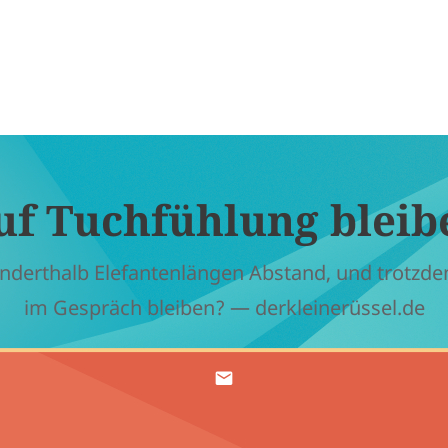
uf Tuchfühlung bleib
nderthalb Elefantenlängen Abstand, und trotzd
im Gespräch bleiben? — derkleinerüssel.de