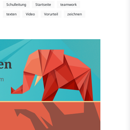
Schulleitung
Startseite
teamwork
texten
Video
Vorurteil
zeichnen
en
em