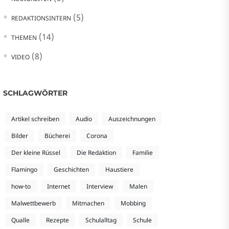
(5)
REDAKTIONSINTERN
(14)
THEMEN
(8)
VIDEO
SCHLAGWÖRTER
Artikel schreiben
Audio
Auszeichnungen
Bilder
Bücherei
Corona
Der kleine Rüssel
Die Redaktion
Familie
Flamingo
Geschichten
Haustiere
how-to
Internet
Interview
Malen
Malwettbewerb
Mitmachen
Mobbing
Qualle
Rezepte
Schulalltag
Schule