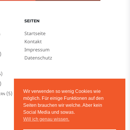
SEITEN
Startseite
)
Kontakt
Impressum
)
Datenschutz
)
)
Wir verwenden so wenig Cookies wie
(5)
ERN
möglich. Für einige Funktionen auf den
Seiten brauchen wir welche. Aber kein
Social Media und sowas.
Will ich genau wissen.