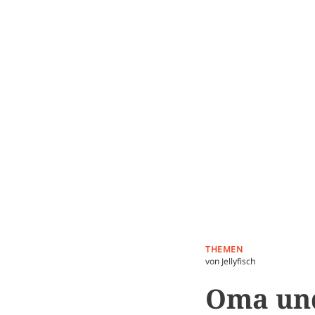
THEMEN
von Jellyfisch
Oma und