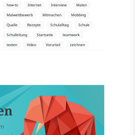
how-to
Internet
Interview
Malen
Malwettbewerb
Mitmachen
Mobbing
Qualle
Rezepte
Schulalltag
Schule
Schulleitung
Startseite
teamwork
texten
Video
Vorurteil
zeichnen
en
em