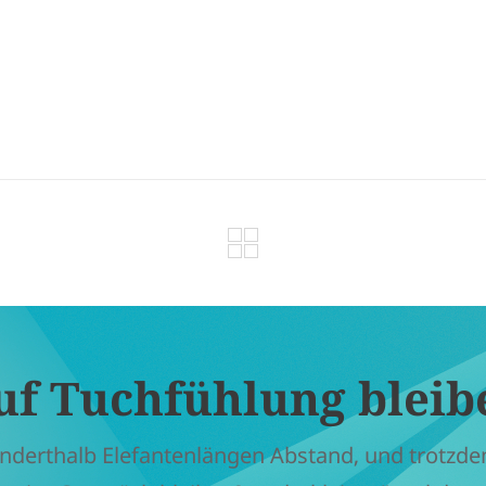
uf Tuchfühlung bleib
nderthalb Elefantenlängen Abstand, und trotzd