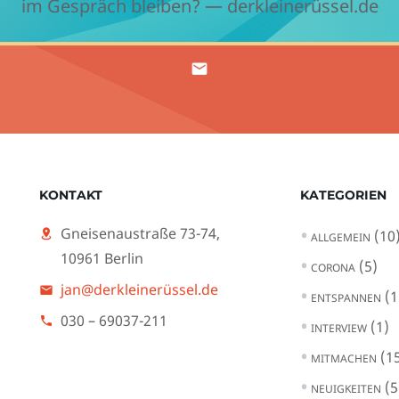
im Gespräch bleiben? — derkleinerüssel.de
KONTAKT
KATEGORIEN
Gneisenaustraße 73-74,
(10
ALLGEMEIN
10961 Berlin
(5)
CORONA
jan@derkleinerüssel.de
(1
ENTSPANNEN
030 – 69037-211
(1)
INTERVIEW
(15
MITMACHEN
(5
NEUIGKEITEN