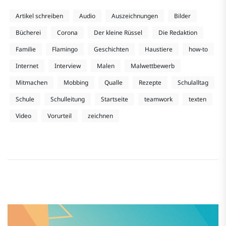
Artikel schreiben
Audio
Auszeichnungen
Bilder
Bücherei
Corona
Der kleine Rüssel
Die Redaktion
Familie
Flamingo
Geschichten
Haustiere
how-to
Internet
Interview
Malen
Malwettbewerb
Mitmachen
Mobbing
Qualle
Rezepte
Schulalltag
Schule
Schulleitung
Startseite
teamwork
texten
Video
Vorurteil
zeichnen