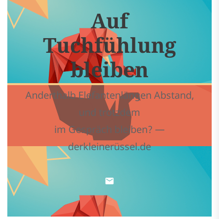
Auf
Tuchfühlung
bleiben
Anderthalb Elefantenlängen Abstand,
und trotzdem
im Gespräch bleiben? —
derkleinerüssel.de