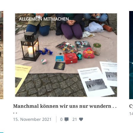
ALLGEMEIN
MITMACHEN
Manchmal können wir uns nur wundern . .
C
. .
1
15. November 2021
0
21