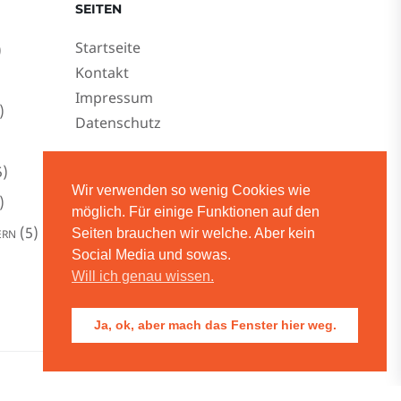
SEITEN
Startseite
)
Kontakt
Impressum
)
Datenschutz
)
Wir verwenden so wenig Cookies wie
)
möglich. Für einige Funktionen auf den
(5)
Seiten brauchen wir welche. Aber kein
ERN
Social Media und sowas.
Will ich genau wissen.
Ja, ok, aber mach das Fenster hier weg.