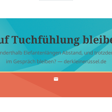
uf Tuchfühlung bleib
nderthalb Elefantenlängen Abstand, und trotzd
im Gespräch bleiben? — derkleinerüssel.de