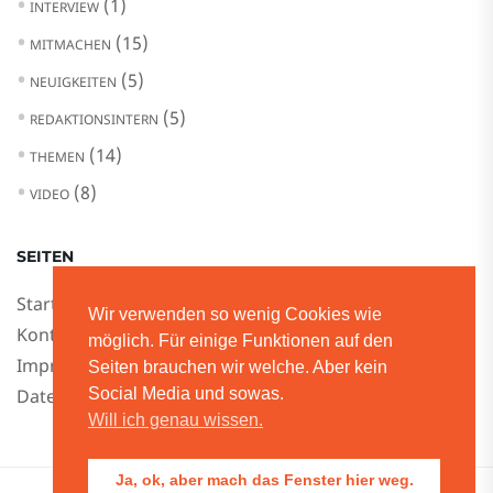
(1)
INTERVIEW
(15)
MITMACHEN
(5)
NEUIGKEITEN
(5)
REDAKTIONSINTERN
(14)
THEMEN
(8)
VIDEO
SEITEN
Startseite
Wir verwenden so wenig Cookies wie
Kontakt
möglich. Für einige Funktionen auf den
Impressum
Seiten brauchen wir welche. Aber kein
Datenschutz
Social Media und sowas.
Will ich genau wissen.
Ja, ok, aber mach das Fenster hier weg.