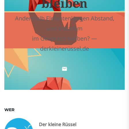
bleiben
Anderthalb Elefantenlängen Abstand,
und trotzdem
im Gespräch bleiben? —
derkleinerüssel.de
WER
Der kleine Rüssel