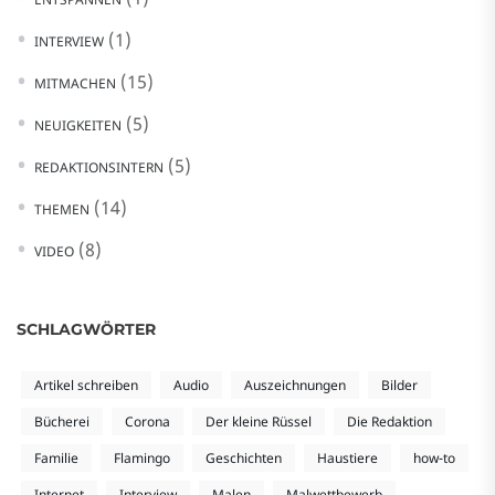
(1)
INTERVIEW
(15)
MITMACHEN
(5)
NEUIGKEITEN
(5)
REDAKTIONSINTERN
(14)
THEMEN
(8)
VIDEO
SCHLAGWÖRTER
Artikel schreiben
Audio
Auszeichnungen
Bilder
Bücherei
Corona
Der kleine Rüssel
Die Redaktion
Familie
Flamingo
Geschichten
Haustiere
how-to
Internet
Interview
Malen
Malwettbewerb