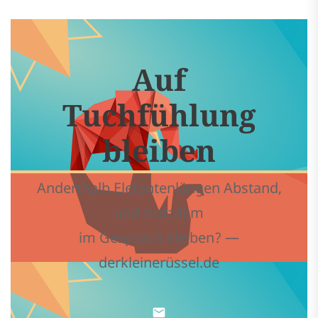
Auf
Tuchfühlung
bleiben
Anderthalb Elefantenlängen Abstand,
und trotzdem
im Gespräch bleiben? —
derkleinerüssel.de