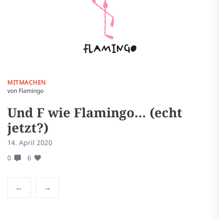
MITMACHEN
N
von Flamingo
vo
Und F wie Flamingo… (echt
W
jetzt?)
14
14. April 2020
1
0
6
←
→