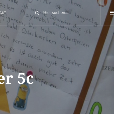
AKT
er 5c