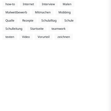
how-to
Internet
Interview
Malen
Malwettbewerb
Mitmachen
Mobbing
Qualle
Rezepte
Schulalltag
Schule
Schulleitung
Startseite
teamwork
texten
Video
Vorurteil
zeichnen