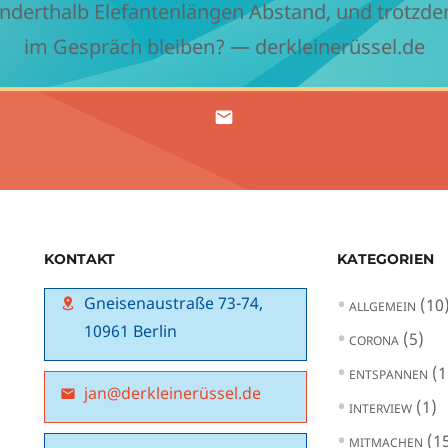
nderthalb Elefantenlängen Abstand, und trotzd
im Gespräch bleiben? — derkleinerüssel.de
KONTAKT
KATEGORIEN
Gneisenaustraße 73-74,
(10
ALLGEMEIN
10961 Berlin
(5)
CORONA
(1
ENTSPANNEN
jan@derkleinerüssel.de
(1)
INTERVIEW
(15
MITMACHEN