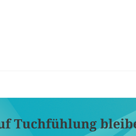
uf Tuchfühlung bleib