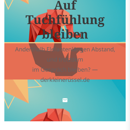
Auf
Tuchfühlung
bleiben
Anderthalb Elefantenlängen Abstand,
und trotzdem
im Gespräch bleiben? —
derkleinerüssel.de