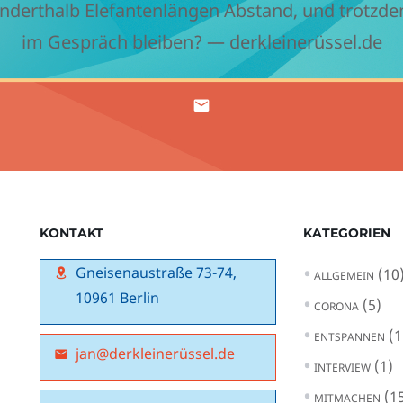
nderthalb Elefantenlängen Abstand, und trotzd
im Gespräch bleiben? — derkleinerüssel.de
KONTAKT
KATEGORIEN
Gneisenaustraße 73-74,
(10
ALLGEMEIN
10961 Berlin
(5)
CORONA
(1
ENTSPANNEN
jan@derkleinerüssel.de
(1)
INTERVIEW
(15
MITMACHEN