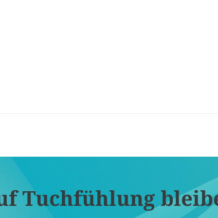
uf Tuchfühlung bleib