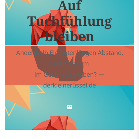
Auf
Tuchfühlung
bleiben
Anderthalb Elefantenlängen Abstand,
und trotzdem
im Gespräch bleiben? —
derkleinerüssel.de